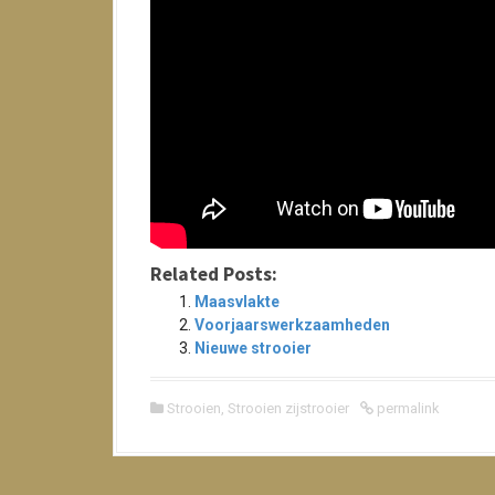
Related Posts:
Maasvlakte
Voorjaarswerkzaamheden
Nieuwe strooier
Strooien
,
Strooien zijstrooier
permalink