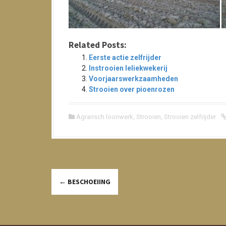
Related Posts:
Eerste actie zelfrijder
Instrooien leliekwekerij
Voorjaarswerkzaamheden
Strooien over pioenrozen
Agrarisch loonwerk
,
Strooien
,
Strooien zelfrijder
←
BESCHOEIING
P
o